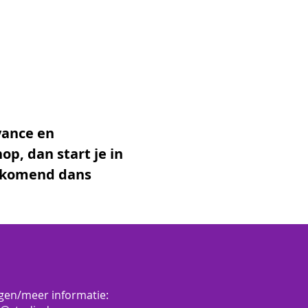
yance en 
p, dan start je in 
 komend dans 
gen/meer informatie: