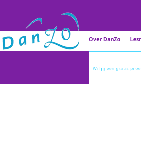
Over DanZo
Les
Wil jij een gratis pro