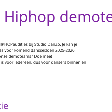
e Hiphop demot
IPHOPaudities bij Studio DanZo. Je kan je
es voor komend dansseizoen 2025-2026.
an onze demoteams? Doe mee!
is voor iedereen, dus voor dansers binnen én
tie