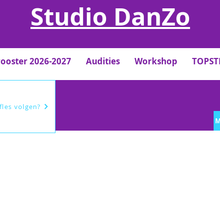
Studio DanZo
rooster 2026-2027
Audities
Workshop
TOPS
efles volgen?
M