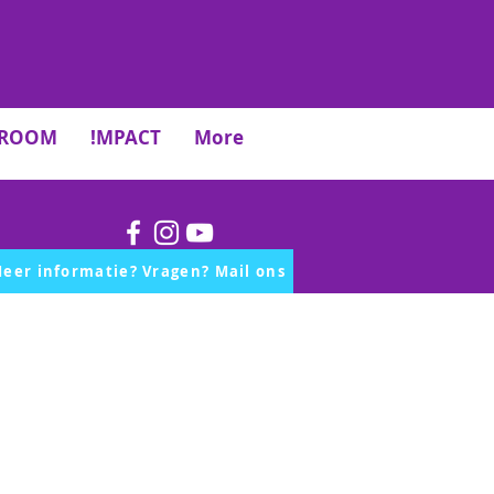
TROOM
!MPACT
More
eer informatie? Vragen? Mail ons