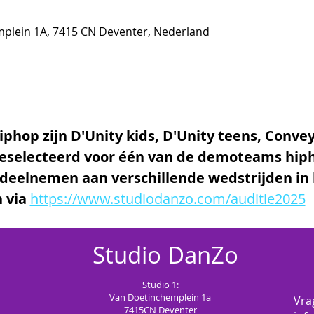
plein 1A, 7415 CN Deventer, Nederland
hop zijn D'Unity kids, D'Unity teens, Conve
geselecteerd voor één van de demoteams hipho
 deelnemen aan verschillende wedstrijden in
 via 
https://www.studiodanzo.com/auditie2025
Studio
DanZo
Studio 1:
Van Doetinchemplein 1a
Vra
7415CN
Deventer