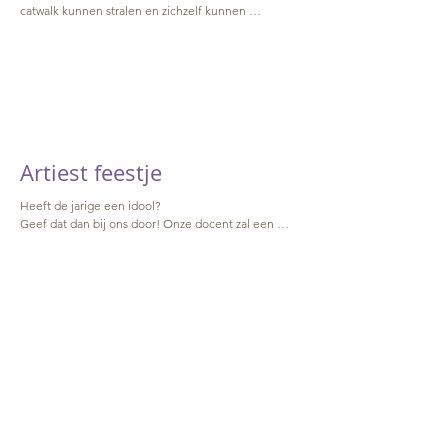
catwalk kunnen stralen en zichzelf kunnen 
presenteren als echte modellen!

Leer de beste catwalk moves en poses van onze 
docent.

De kids kunnen kiezen uit leuke outfits en 
accesoires zodat ze aan het einde van het feestje 
een echte modeshow kunnen lopen! 

Wij leggen de show vast en delen de mooiste 
momenten op onze social media.
Artiest feestje
Heeft de jarige een idool? 

Geef dat dan bij ons door! Onze docent zal een 
toffe choreo maken op een nummer van deze 
artiest. 

De kinderen leren stap voor stap deze dans aan. 

Aan het eind kunnen de kinderen dit presenteren.

Wij filmen de danspresentatie en delen deze op 
onze social media zodat iedereen mee kan genieten 
van jullie talent!
Workshop
Wil jij tijdens jouw feestje gewoon dansen? Een les 
Jazz/Hiphop/Ballet samen met je 