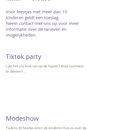
Voor feestjes met meer dan 10
kinderen geldt een toeslag.
Neem contact met ons op voor meer
informatie over de tarieven en
mogelijkheden.
Tiktok party
Lijkt het jou leuk om op de hipste Tiktok nummers 
te dansen?

Leer de populairste TikTok dansjes van onze docent 
stap voor stap op je eigen Tiktok Party! 

Aan het einde van het feest nemen we de Tiktoks 
op en worden ze geplaatst op onze eigen Studio 
DanZo tiktok.
Modeshow
Tijdens dit feestje leren de kinderen hoe ze over de 