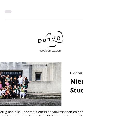
jennifernijboer
15 sep 2025
Nieuwsbrief september
2025