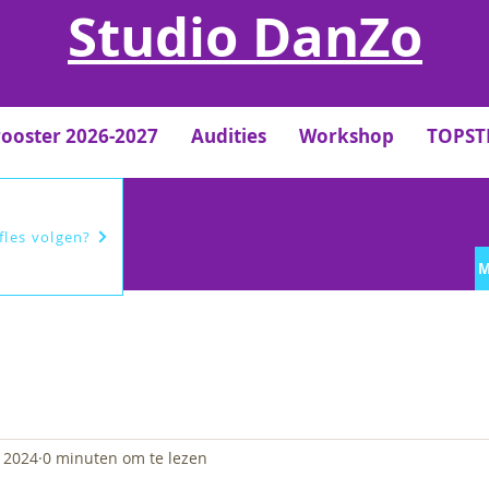
Studio DanZo
rooster 2026-2027
Audities
Workshop
TOPS
efles volgen?
M
 2024
0 minuten om te lezen