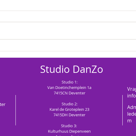
Info: Voorstelling 20 juni 2026
Studio
DanZo
Studio 1:
Van Doetinchemplein 1a
Vra
7415CN
Deventer
inf
ter
Studio 2:
Adm
Karel de Groteplein 23
led
7415DH Deventer
m
Studio 3:
Kulturhuus Diepenveen