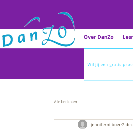
Over DanZo
Les
Wil jij een gratis pro
Alle berichten
jennifernijboer
2 dec