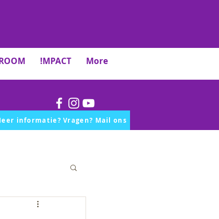
TROOM
!MPACT
More
eer informatie? Vragen? Mail ons