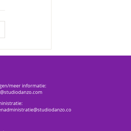
gen/meer informatie:
o@studiodanzo.com
inistratie:
enadministratie@studiodanzo.co