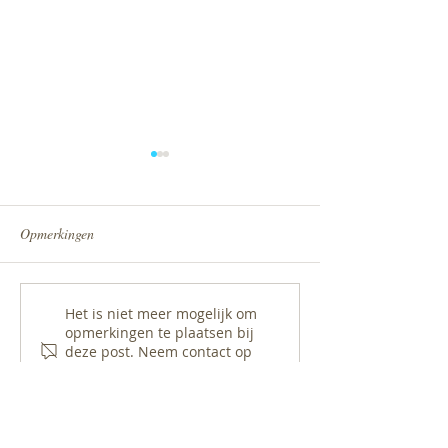
Opmerkingen
Nieuwsbrief februari 2026
Nieuwsbrief nove
Het is niet meer mogelijk om
opmerkingen te plaatsen bij
deze post. Neem contact op
met de website-eigenaar voor
meer info.