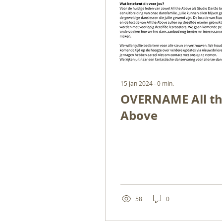
15 jan 2024
∙
0
min.
OVERNAME All t
Above
58
0