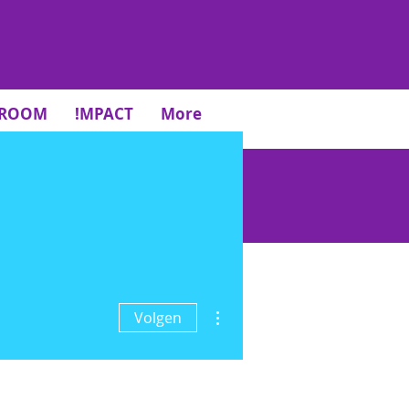
TROOM
!MPACT
More
eer informatie? Vragen? Mail ons
Meer acties
Volgen