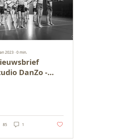
jan 2023
∙
0
min.
ieuwsbrief
tudio DanZo -
anuari 2023
85
1