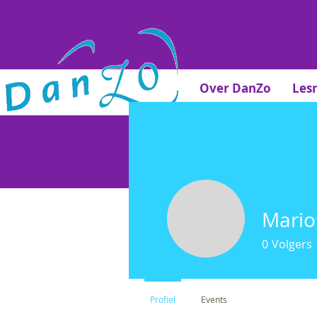
Over DanZo
Les
Wil jij een gratis pro
Mario
0
Volgers
Profiel
Events