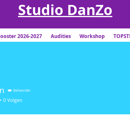
Studio DanZo
rooster 2026-2027
Audities
Workshop
TOPS
efles volgen?
M
n
Beheerder
0
Volgen