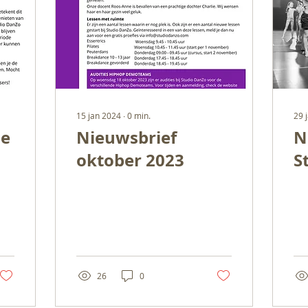
15 jan 2024
∙
0
min.
29 
he
Nieuwsbrief
N
oktober 2023
S
J
26
0