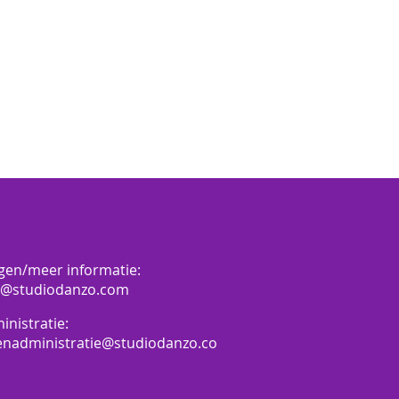
gen/meer informatie:
o@studiodanzo.com
inistratie:
enadministratie@studiodanzo.co