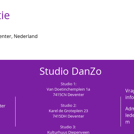
tie
enter, Nederland
Studio
DanZo
Studio 1:
Van Doetinchemplein 1a
Vra
7415CN
Deventer
inf
ter
Studio 2:
Adm
Karel de Groteplein 23
led
7415DH Deventer
m
Studio 3:
Kulturhuus Diepenveen