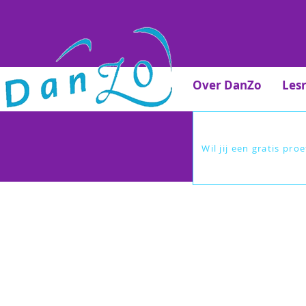
Over DanZo
Les
Wil jij een gratis pro