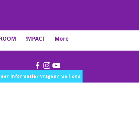
TROOM
!MPACT
More
eer informatie? Vragen? Mail ons