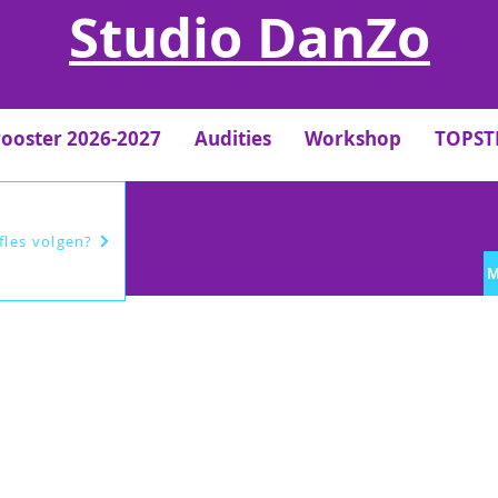
Studio DanZo
rooster 2026-2027
Audities
Workshop
TOPS
efles volgen?
M