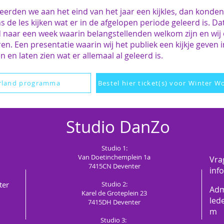
seerden we aan het eind van het jaar een kijkles, dan konde
s de les kijken wat er in de afgelopen periode geleerd is. D
aar een week waarin belangstellenden welkom zijn en wij 
en. Een presentatie waarin wij het publiek een kijkje geven i
en laten zien wat er allemaal al geleerd is.
rland programma
Bestel hier ticket(s) voor Winter 
Studio
DanZo
Studio 1:
Van Doetinchemplein 1a
Vra
7415CN
Deventer
inf
ter
Studio 2:
Adm
Karel de Groteplein 23
led
7415DH Deventer
m
Studio 3: