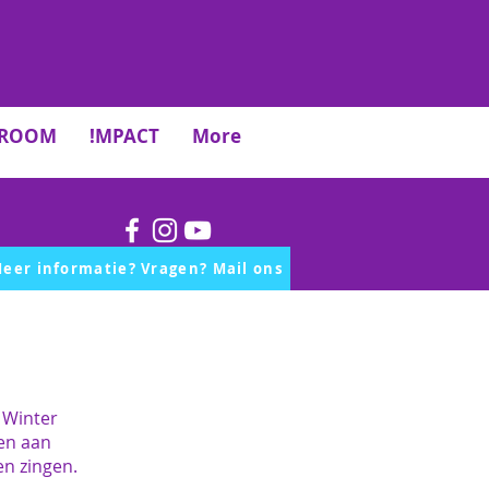
TROOM
!MPACT
More
eer informatie? Vragen? Mail ons
 Winter
en aan
en zingen.