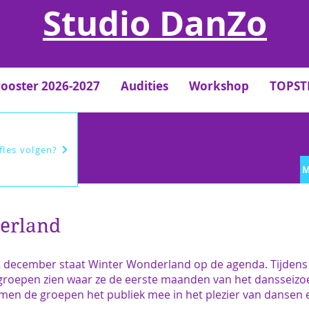
Studio DanZo
rooster 2026-2027
Audities
Workshop
TOPS
efles volgen?
M
erland
2 december staat Winter Wonderland op de agenda. Tijdens
 groepen zien waar ze de eerste maanden van het dansseizo
en de groepen het publiek mee in het plezier van dansen 