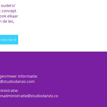
n ouders/
at concept
ook elkaar
n de les,
Wonderland
gen/meer informatie:
o@studiodanzo.com
inistratie:
enadministratie@studiodanzo.co