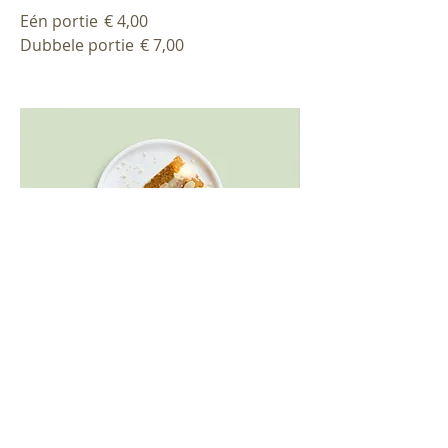
Eén portie
€ 4,00
Dubbele portie
€ 7,00
Worteltaart
Licht gekruide worteltaart met
roomkaasglazuur
€ 5,50