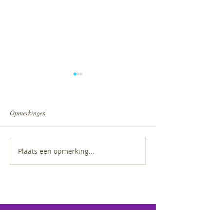
Opmerkingen
Nieuwsbrief febru
Plaats een opmerking...
Info: Voorstelling 20 juni
2026
Studio
DanZo