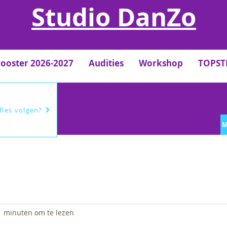
Studio DanZo
rooster 2026-2027
Audities
Workshop
TOPS
efles volgen?
M
1 minuten om te lezen