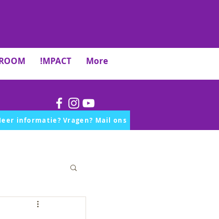
TROOM
!MPACT
More
eer informatie? Vragen? Mail ons