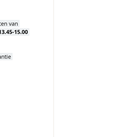
ten van 
13.45-15.00 
ntie 